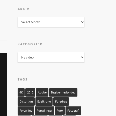
ARKIV
KATEGORIER
TAGS
4K
2012
Adobe
Begivenhedsvideo
Distortion
Edelkrone
Foredrag
Fortælling
Fortællinger
Foto
Fotografi