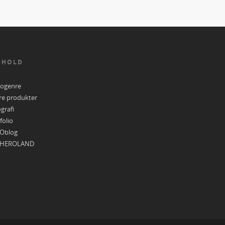
DHOLD
eogenre
re produkter
grafi
folio
Oblog
HEROLAND