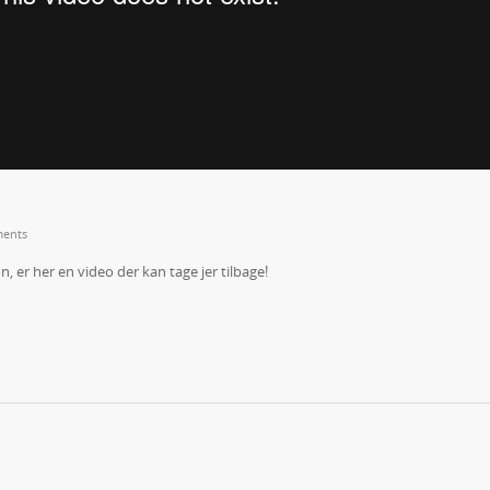
ents
, er her en video der kan tage jer tilbage!