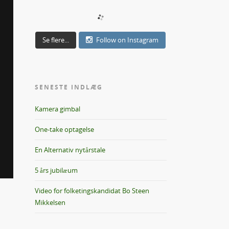
Se flere...
Follow on Instagram
SENESTE INDLÆG
Kamera gimbal
One-take optagelse
En Alternativ nytårstale
5 års jubilæum
Video for folketingskandidat Bo Steen
Mikkelsen