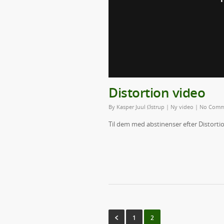
Distortion video
By
Kasper Juul Østrup
|
Ny video
|
No Comm
Til dem med abstinenser efter Distortion
1
2