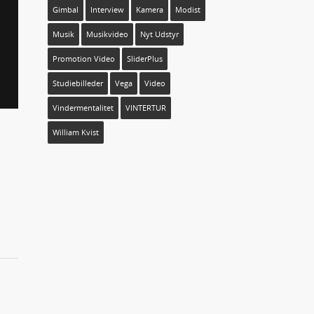
Gimbal
Interview
Kamera
Modist
Musik
Musikvideo
Nyt Udstyr
Promotion Video
SliderPlus
Studiebilleder
Vega
Video
Vindermentalitet
VINTERTUR
William Kvist