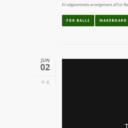
Et velgørenheds arrangement af For Bal
FOR BALLS
WAKEBOARD 
JUN
02
0