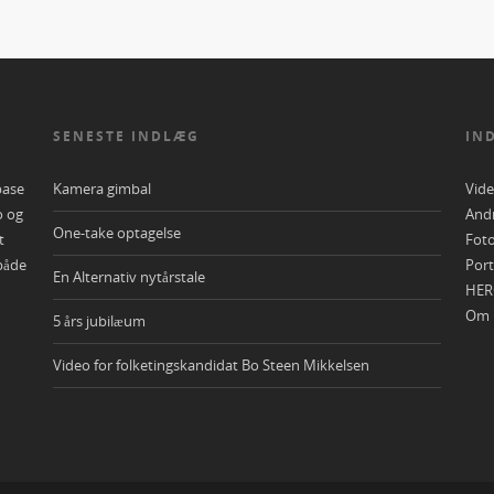
SENESTE INDLÆG
IN
base
Kamera gimbal
Vid
o og
And
One-take optagelse
t
Foto
både
Port
En Alternativ nytårstale
HER
Om 
5 års jubilæum
Video for folketingskandidat Bo Steen Mikkelsen