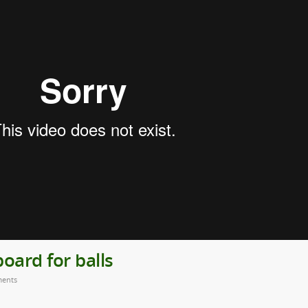
ard for balls
ents