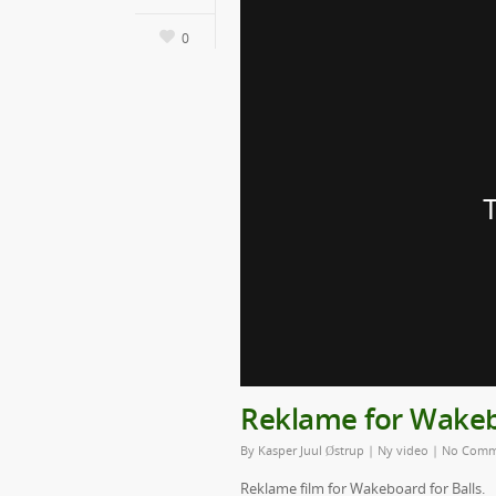
0
Reklame for Wakebo
By
Kasper Juul Østrup
|
Ny video
|
No Comm
Reklame film for Wakeboard for Balls.