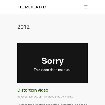
2012
Distortion video
By
Kasper Juul Østrup
|
Ny video
|
No Comments
Til dem med abstinenser efter Distortion, er her en