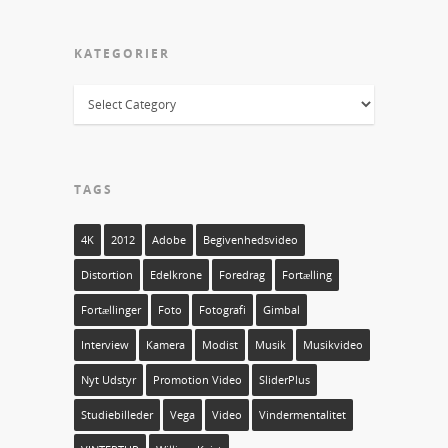
KATEGORIER
TAGS
4K
2012
Adobe
Begivenhedsvideo
Distortion
Edelkrone
Foredrag
Fortælling
Fortællinger
Foto
Fotografi
Gimbal
Interview
Kamera
Modist
Musik
Musikvideo
Nyt Udstyr
Promotion Video
SliderPlus
Studiebilleder
Vega
Video
Vindermentalitet