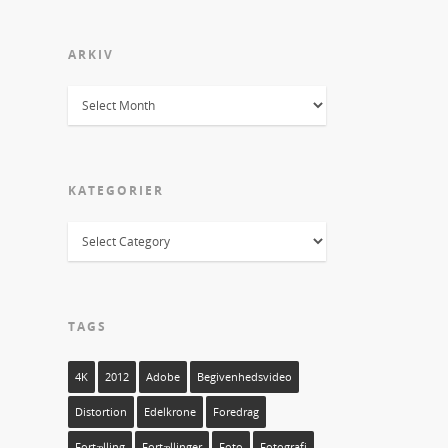
ARKIV
KATEGORIER
TAGS
4K
2012
Adobe
Begivenhedsvideo
Distortion
Edelkrone
Foredrag
Fortælling
Fortællinger
Foto
Fotografi