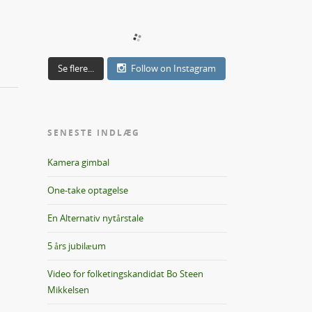
Se flere...
Follow on Instagram
SENESTE INDLÆG
Kamera gimbal
One-take optagelse
En Alternativ nytårstale
5 års jubilæum
Video for folketingskandidat Bo Steen
Mikkelsen