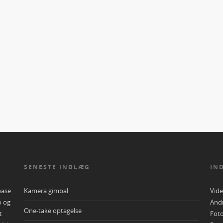
SENESTE INDLÆG
IN
base
Kamera gimbal
Vid
o og
And
One-take optagelse
t
Foto