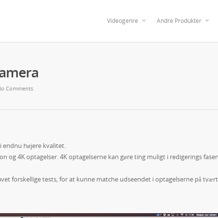
Videogenre
Andre Produkter
kamera
No Comments
 endnu højere kvalitet.
n og 4K optagelser. 4K optagelserne kan gøre ting muligt i redigerings fasen
avet forskellige tests, for at kunne matche udseendet i optagelserne på tvært