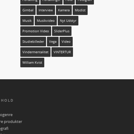
Gimbal
Interview
Kamera
Modist
Musik
Musikvideo
Nyt Udstyr
Promotion Video
SliderPlus
Studiebilleder
Vega
Video
Vindermentalitet
VINTERTUR
William Kvist
DHOLD
eogenre
re produkter
grafi