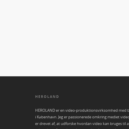
HEROLAND
HEROLAND er en video-produktionsvirksomhed med 
i København. Jeg er passionerede omkring mediet vide
er drevet af, at udforske hvordan video kan bruges til a