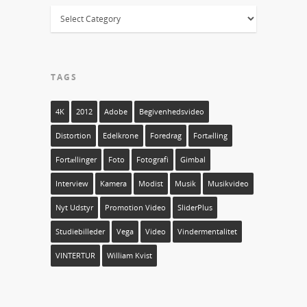
TAGS
4K
2012
Adobe
Begivenhedsvideo
Distortion
Edelkrone
Foredrag
Fortælling
Fortællinger
Foto
Fotografi
Gimbal
Interview
Kamera
Modist
Musik
Musikvideo
Nyt Udstyr
Promotion Video
SliderPlus
Studiebilleder
Vega
Video
Vindermentalitet
VINTERTUR
William Kvist